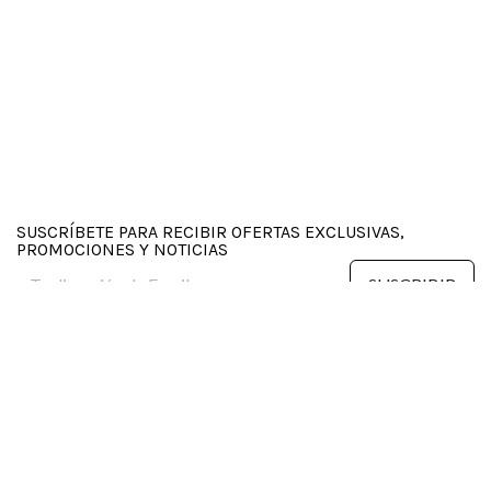
SUSCRÍBETE PARA RECIBIR OFERTAS EXCLUSIVAS,
PROMOCIONES Y NOTICIAS
SUSCRIBIR
MULTIMOTO
Programas de Compensación Clientes Tarifas Público
Promociones Fijas Multimoto
Garantías y procedimiento de devolución cliente público